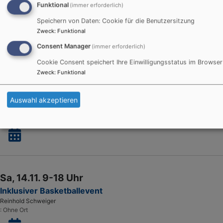
2
Funktional
(immer erforderlich)
in
Speichern von Daten: Cookie für die Benutzersitzung
N
Zweck
:
Funktional
Consent Manager
(immer erforderlich)
Erweiterter Filter
Cookie Consent speichert Ihre Einwilligungsstatus im Browser
Zweck
:
Funktional
Sa, 24.10.
5. Sportforum
Auswahl akzeptieren
Reinhold Schweiger
Ohne Ort
Sa, 14.11. 9-18 Uhr
Inklusiver Basketballevent
Reinhold Schweiger
Ohne Ort