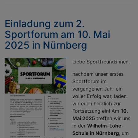
Fa
u
S
Einladung zum 2.
Fa
Sportforum am 10. Mai
u
S
2025 in Nürnberg
Z
s
T
Liebe Sportfreund:innen,
i
nachdem unser erstes
Z
Sportforum im
d
vergangenen Jahr ein
G
voller Erfolg war, laden
wir euch herzlich zur
Fortsetzung ein! Am
10.
Mai 2025
treffen wir uns
in der
Wilhelm-Löhe-
Schule in Nürnberg
, um