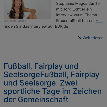
Stephanie Mages durfte
mit Jörg Echtler ein
Interview zuum Thema
Frauenfußball führen.
Hier
Bildrechte
Mages
finden Sie das Interview auf EDK.de
Weiterlesen
ü
In
W
K
v
Fußball, Fairplay und
F
SeelsorgeFußball, Fairplay
l
k
und Seelsorge: Zwei
sportliche Tage im Zeichen
der Gemeinschaft