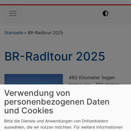
Hauptnavigation
Startseite
BR-Radltour 2025
BR-Radltour 2025
460 Kilometer liegen
hinter uns... 109 stehen
Verwendung von
noch bevor.
personenbezogenen Daten
und Cookies
Von eiskaltem Platzregen,
bis zu Hitze und
Bitte die Dienste und Anwendungen von Drittanbietern
Sonnenschein war bisher
auswählen, die wir nutzen möchten.
Für weitere Informationen