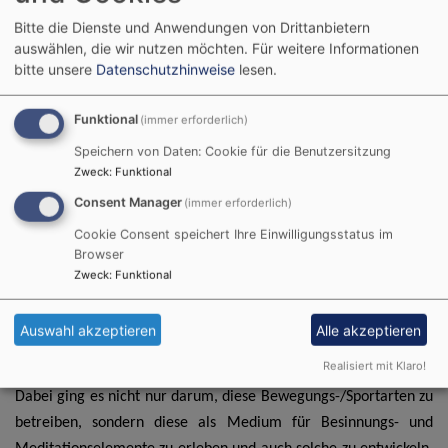
Evangelische Jugend in
Bitte die Dienste und Anwendungen von Drittanbietern
Bayern - Sport in
auswählen, die wir nutzen möchten.
Für weitere Informationen
Bildrechte
Kemner
Wertach/Allgäu eine
bitte unsere
Datenschutzhinweise
lesen.
Weiterbildung zu dem Thema: "Bewegung und Besinnung -
Spiritualität des Unterwegsseins" durch.
Funktional
(immer erforderlich)
Speichern von Daten: Cookie für die Benutzersitzung
20 Teilnehmer*innen aus ganz Deutschland nahmen daran teil.
Zweck
:
Funktional
Das "Allgäuhaus" (von Kolping) in Wertach bot als Herberge wie
Consent Manager
(immer erforderlich)
auch als Ausgangspunkt ideale Voraussetzungen dafür! Ein
Cookie Consent speichert Ihre Einwilligungsstatus im
sorgfältig erstelltes und praktiziertes Hygienekonzept, in
Browser
Abstimmung mit dem Hygienekonzept des Allgäuhauses,
Zweck
:
Funktional
machten dies auch möglich.
Auswahl akzeptieren
Alle akzeptieren
Die Teilnehmer*innen konnten jeden Tag ganz individuell
zwischen Wandern, Mountainbiken und Bogenschießen wählen.
Realisiert mit Klaro!
Dabei ging es nicht nur darum, diese Bewegungs-/Sportarten zu
betreiben, sondern diese als Medium für Besinnungs- und