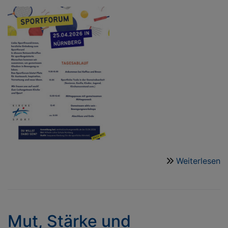
Weiterlesen
ü
S
2
2
Ap
Mut, Stärke und
2