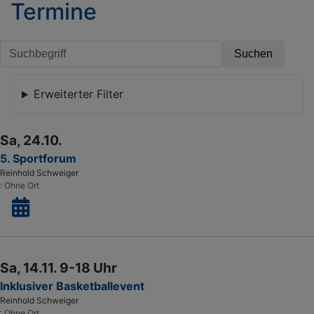
Termine
b
e
b
Ko
A
Erweiterter Filter
T
in
N
Sa, 24.10.
5. Sportforum
Reinhold Schweiger
Ohne Ort
Sa, 14.11. 9-18 Uhr
Inklusiver Basketballevent
Reinhold Schweiger
Ohne Ort