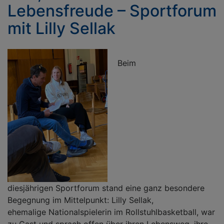
Lebensfreude – Sportforum
|
W
mit Lilly Sellak
L
S
N
Beim
diesjährigen Sportforum stand eine ganz besondere
Begegnung im Mittelpunkt: Lilly Sellak,
ehemalige Nationalspielerin im Rollstuhlbasketball, war