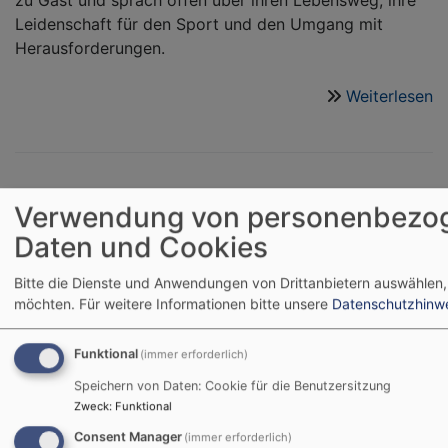
zu Gast und sprach offen über ihren Lebensweg, ihre
Leidenschaft für den Sport und den Umgang mit
Herausforderungen.
Weiterlesen
ü
M
S
u
L
Glaube in Bewegung – 350
Verwendung von personenbezo
–
Daten und Cookies
Jugendliche beim ersten
S
m
bayerischen Konfi-Aktiv-
Bitte die Dienste und Anwendungen von Drittanbietern auswählen,
Li
möchten.
Für weitere Informationen bitte unsere
Datenschutzhinw
Tag in Nürnberg
Se
Funktional
(immer erforderlich)
Speichern von Daten: Cookie für die Benutzersitzung
Sport, Kreativität und
Zweck
:
Funktional
Spiritualität – beim
ersten
Konfi-Aktiv-
Consent Manager
(immer erforderlich)