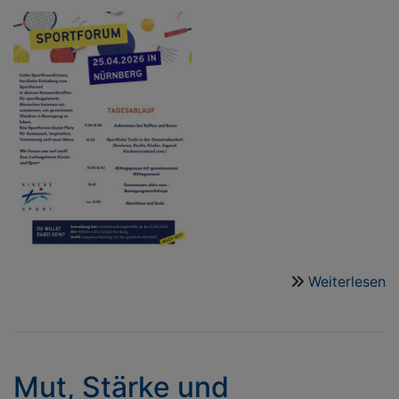
Weiterlesen
ü
S
2
2
Ap
Mut, Stärke und
2