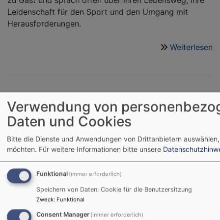
zu Gast und sprach offen über ihren Lebensweg, ihre
Leidenschaft für den Sport und den Umgang mit
Herausforderungen.
Weiterlesen
ü
M
S
u
L
Glaube in Bewegung – 350
Verwendung von personenbezo
–
Daten und Cookies
Jugendliche beim ersten
S
m
bayerischen Konfi-Aktiv-
Bitte die Dienste und Anwendungen von Drittanbietern auswählen,
Li
möchten.
Für weitere Informationen bitte unsere
Datenschutzhinw
Tag in Nürnberg
Se
Funktional
(immer erforderlich)
Speichern von Daten: Cookie für die Benutzersitzung
Sport, Kreativität und
Zweck
:
Funktional
Spiritualität – beim
ersten
Konfi-Aktiv-
Consent Manager
(immer erforderlich)