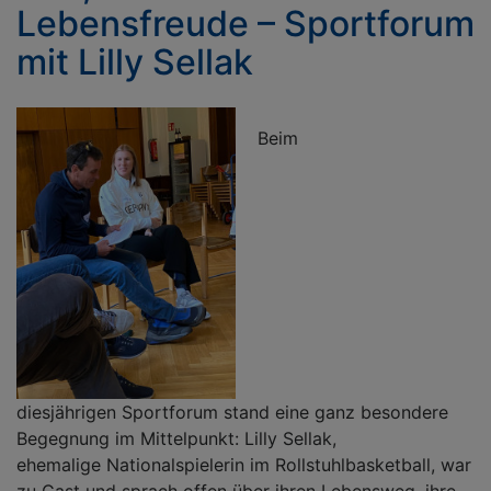
Lebensfreude – Sportforum
|
W
mit Lilly Sellak
L
S
N
Beim
diesjährigen Sportforum stand eine ganz besondere
Begegnung im Mittelpunkt: Lilly Sellak,
ehemalige Nationalspielerin im Rollstuhlbasketball, war