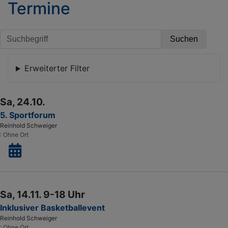
Termine
b
e
b
Ko
A
Erweiterter Filter
T
in
N
Sa, 24.10.
5. Sportforum
Reinhold Schweiger
Ohne Ort
Sa, 14.11. 9-18 Uhr
Inklusiver Basketballevent
Reinhold Schweiger
Ohne Ort